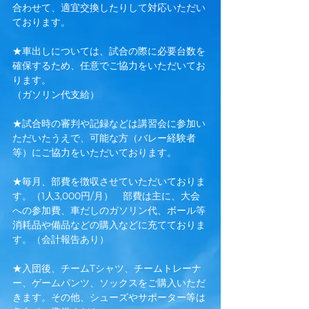
合わせて、適宜交換したりして対応いただい
ております。
★車出しについては、試合の際に必要台数を
確保するため、任意でご協力をいただいてお
ります。
（ガソリン代支給）
★試合時の審判や記録などは講習会に参加い
ただいたうえで、可能な方（バレー経験者
等）にご協力をいただいております​。​
★毎月、部費を徴収させていただいておりま
す。（1人3,000円/月） 部費は主に、大会
への参加費、車だしのガソリン代、ボール等
消耗品や備品などの購入などに充てておりま
す。（会計報告あり）
​★入団後、チームTシャツ、チームトレーナ
ー、ゲームパンツ、ソックスをご購入いただ
きます。その他、シューズやサポーター等は