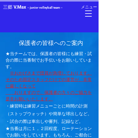
三郷 V.Max
メニュー
～junior volleyball team～
保護者の皆様へのご案内
★当チームでは、保護者の皆様にも練習・試
合の際に当番制でお手伝いをお願いしていま
す。
※おかげさまで団員が急増しております。
そのため固定スタッフだけでの運営が、非常
に厳しくなって
おりますので、保護者の方々のご協力を
是非お願いいたします。
・練習時は練習メニューごとに時間の計測
（ストップウォッチ）や簡単な球出しなど。
・試合の際は車出しや審判、記録など。
​★当番は月に１，２回程度、ローテーション
でお願いをしています。もちろん、ご都合に