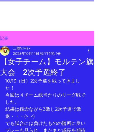
三郷 V.Max
メニュー
～junior volleyball team～
記事
三郷V.Max
2025年10月14日
読了時間: 1分
【女子チーム】モルテン旗
大会 2次予選終了
10/13（日）2次予選を戦ってきまし
た！
今回は４チーム総当たりのリーグ戦で
した。
結果は残念ながら3敗し2次予選で敗
退・・・(>_<)
でも試合には負けたものの随所に良い
プレーも見られ、まだまだ成長を期待