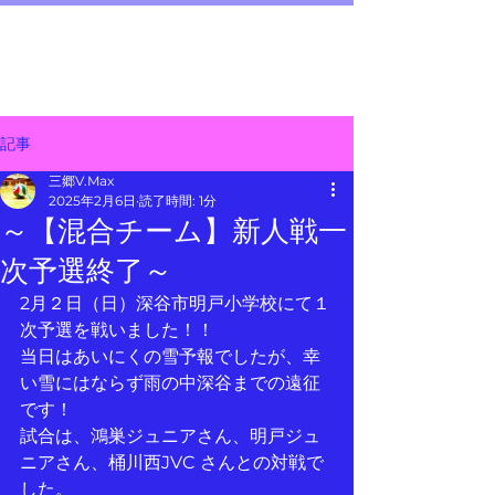
三郷 V.Max
メニュー
～junior volleyball team～
記事
三郷V.Max
2025年2月6日
読了時間: 1分
～【混合チーム】新人戦一
次予選終了～
2月２日（日）深谷市明戸小学校にて１
次予選を戦いました！！
当日はあいにくの雪予報でしたが、幸
い雪にはならず雨の中深谷までの遠征
です！
試合は、鴻巣ジュニアさん、明戸ジュ
ニアさん、桶川西JVC さんとの対戦で
した。