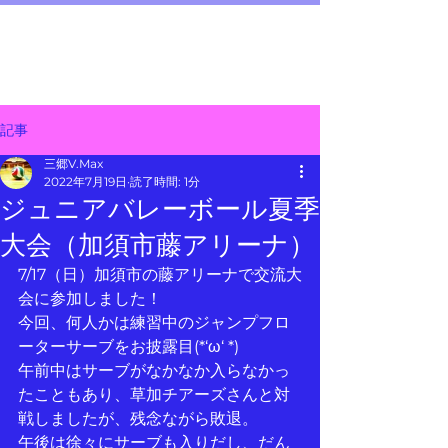
三郷 V.Max
メニュー
～junior volleyball team～
記事
三郷V.Max
2022年7月19日
読了時間: 1分
ジュニアバレーボール夏季
大会（加須市藤アリーナ）
7/17（日）加須市の藤アリーナで交流大
会に参加しました！
今回、何人かは練習中のジャンプフロ
ーターサーブをお披露目(*‘ω‘ *)
午前中はサーブがなかなか入らなかっ
たこともあり、草加チアーズさんと対
戦しましたが、残念ながら敗退。
午後は徐々にサーブも入りだし、だん