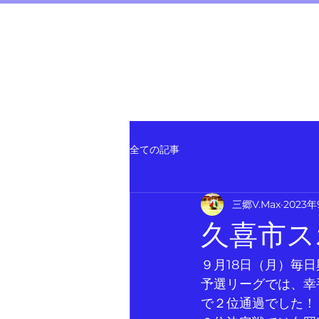
三郷 V.Max
～junior volleyball te
全ての記事
三郷V.Max
2023
久喜市ス
９月18日（月）毎
予選リーグでは、幸
で２位通過でした！