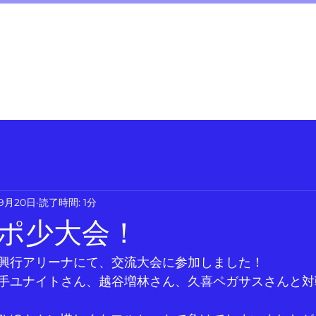
am～
ホーム
チーム紹介
ブログ
保護者の皆様へ
お問い合わせ
年9月20日
読了時間: 1分
ポ少大会！
日興行アリーナにて、交流大会に参加しました！
手ユナイトさん、越谷増林さん、久喜ペガサスさんと対