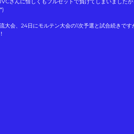
JVCさんに惜しくもフルセットで負けてしまいました
*)
交流大会、24日にモルテン大会の1次予選と試合続きです
！