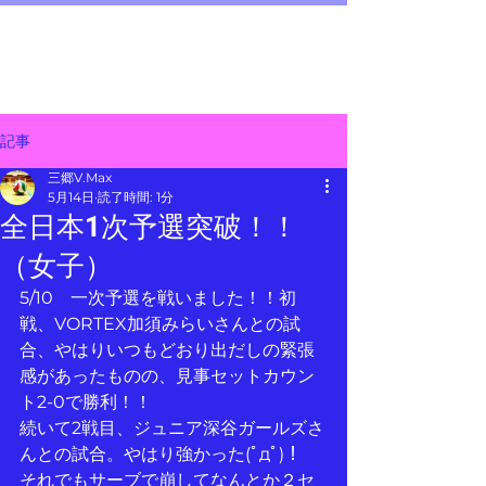
三郷 V.Max
メニュー
～junior volleyball team～
記事
三郷V.Max
5月14日
読了時間: 1分
全日本1次予選突破！！
（女子）
5/10　一次予選を戦いました！！初
戦、VORTEX加須みらいさんとの試
合、やはりいつもどおり出だしの緊張
感があったものの、見事セットカウン
ト2-0で勝利！！
続いて2戦目、ジュニア深谷ガールズさ
んとの試合。やはり強かった(ﾟдﾟ)！
それでもサーブで崩してなんとか２セ