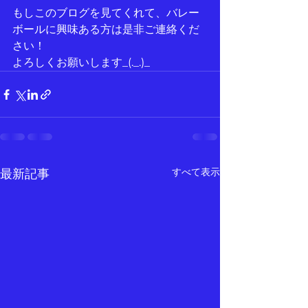
もしこのブログを見てくれて、バレー
ボールに興味ある方は是非ご連絡くだ
さい！
よろしくお願いします_(._.)_
すべて表示
最新記事