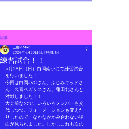
三郷 V.Max
メニュー
～junior volleyball team～
記事
三郷V.Max
2024年4月30日
読了時間: 1分
練習試合！！
4月28日（日）白岡南小にて練習試合
を行いました！
今回は白岡JVCさん、ふじみキッドさ
ん、久喜ペガサスさん、蓮田北さんと 
対戦しました！！
大会前なので、いろいろメンバーも交
代しつつ、フォーメーションも変えた
りしたので、なかなかかみ合わない場
面が見られました。しかしこれも次の