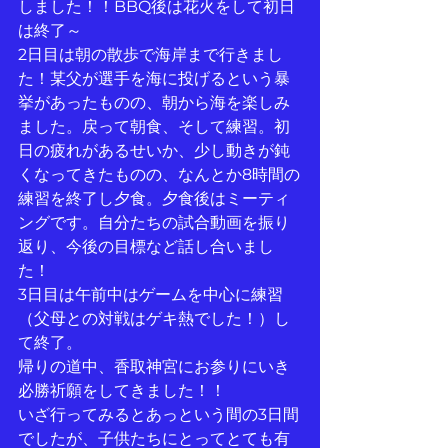
しました！！BBQ後は花火をして初日
は終了～
2日目は朝の散歩で海岸まで行きまし
た！某父が選手を海に投げるという暴
挙があったものの、朝から海を楽しみ
ました。戻って朝食、そして練習。初
日の疲れがあるせいか、少し動きが鈍
くなってきたものの、なんとか8時間の
練習を終了し夕食。夕食後はミーティ
ングです。自分たちの試合動画を振り
返り、今後の目標など話し合いまし
た！
3日目は午前中はゲームを中心に練習
（父母との対戦はゲキ熱でした！）し
て終了。
帰りの道中、香取神宮にお参りにいき
必勝祈願をしてきました！！
いざ行ってみるとあっという間の3日間
でしたが、子供たちにとってとても有