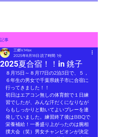
三郷 V.Max
メニュー
～junior volleyball team～
記事
三郷V.Max
2025年8月18日
読了時間: 1分
2025夏合宿！！in 銚子
８月15日～８月17日の2泊3日で、５，
６年生の男女で千葉県銚子市に合宿に
行ってきました！！
初日はエアコン無しの体育館で１日練
習でしたが、みんな汗だくになりなが
らもしっかりと動いてよいプレーを連
発していました。練習終了後はBBQで
栄養補給！一番盛り上がったのは腕相
撲大会（笑）男女チャンピオンが決定